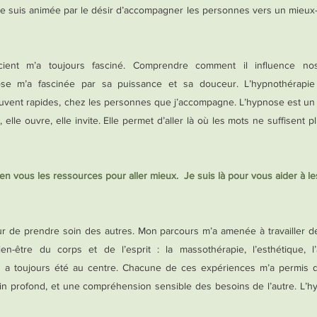
 je suis animée par le désir d’accompagner les personnes vers un mieux-êt
ient m’a toujours fasciné. Comprendre comment il influence no
nose m’a fascinée par sa puissance et sa douceur. L’hypnothérap
souvent rapides, chez les personnes que j’accompagne. L’hypnose est un 
, elle ouvre, elle invite. Elle permet d’aller là où les mots ne suffisent p
n vous les ressources pour aller mieux. Je suis là pour vous aider à le
œur de prendre soin des autres. Mon parcours m’a amenée à travailler 
n-être du corps et de l’esprit : la massothérapie, l’esthétique, l’
n a toujours été au centre.
Chacune de ces expériences m’a permis 
ain profond, et une compréhension sensible des besoins de l’autre.​ L’h